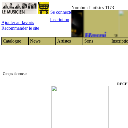
Nombre d' artistes 1173
Se connecter
Inscription
Ajouter au favoris
Recommander le site
Hasni
1
2
Catalogue
News
Artistes
Sons
Inscripti
Coups de coeur
RECE