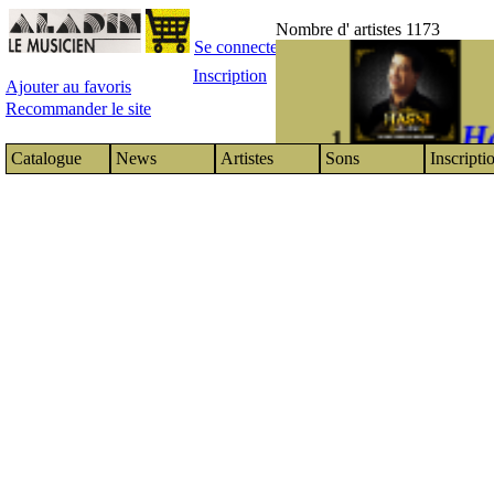
Nombre d' artistes 1173
Se connecter
Inscription
Ajouter au favoris
Recommander le site
Ha
1
Catalogue
News
Artistes
Sons
Inscripti